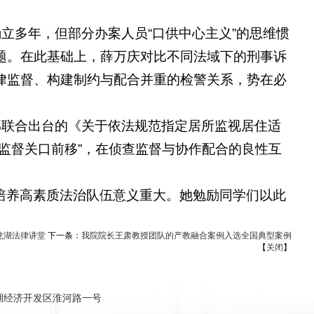
立多年，但部分办案人员“口供中心主义”的思维惯
题。在此基础上，薛万庆对比不同法域下的刑事诉
律监督、构建制约与配合并重的检警关系，势在必
部联合出台的《关于依法规范指定居所监视居住适
监督关口前移”，在侦查监督与协作配合的良性互
培养高素质法治队伍意义重大。她勉励同学们以此
龙湖法律讲堂
下一条：
我院院长王肃教授团队的产教融合案例入选全国典型案例
【
关闭
】
新郑市双湖经济开发区淮河路一号