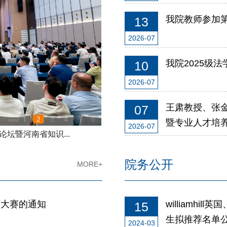
我院教师参加
13
2026-07
我院2025级
10
2026-07
王肃教授、张金
07
1
2
3
4
5
6
暨专业人才培养
2026-07
坛暨河南省知识...
院务公开
MORE+
写大赛的通知
williamh
15
生拟推荐名单
2024-03