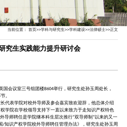
当前位置：
首页
>>
学科与研究生
>>
学科建设
>>
法律硕士
>>
正文
仪式暨研究生实践能力提升研讨会
ll英国会议室三号组团楼
举行，研究生处孙玉周处长，
B604
环节。
院长代表学院对校外导师及参会嘉宾致欢迎辞，他总体介绍
产权学院在学校领导支持下一直以来致力于走知识产权特色
外导师聘任是学院继本科生层次推行
双导师制
以来的又一
“
”
国
知识产权学院校外导师聘任管理办法》，研究生处孙玉周
/