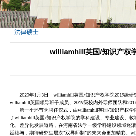
法律硕士
williamhill英国/
年
月
日，williamhill英国
知识产权学院
级研
2020
1
3
/
2019
williamhill英国领导班子成员、
级校内外导师团队和
2019
201
第一个环节为聘任仪式，由williamhill英国
知识产权学院
/
了williamhill英国
知识产权学院的学科建设、专业建设、教学、科
/
化、差异化发展道路，在河南省法学一级学科建设领域逐渐
延续与，期待研究生层次
双导师制
的未来会更加精彩。willi
“
”