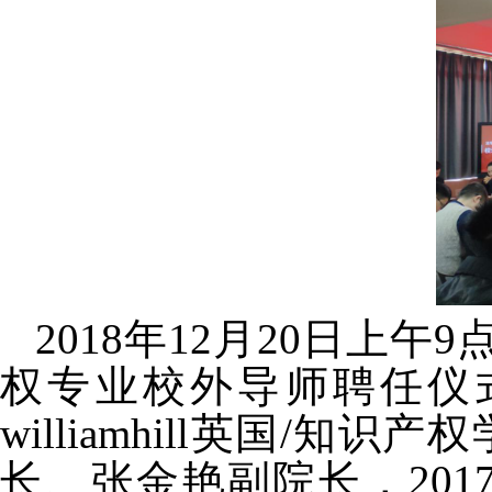
201
8
年
12月2
0
日上午
9点
权专业校外导师聘任仪
williamhill英国
/知识产
长、
张金艳副院长，
201