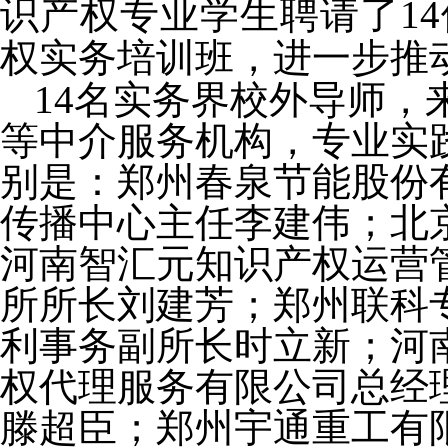
识产权专业学生聘请了
1
4
权实务培训班，进一步推
14
名实务界校外导师，
等中介服务机构，专业实
别是：
郑州春泉节能股份
传播中心主任李建伟；北
河南智汇元知识产权运营
所所长刘建芳；郑州联科
利事务副所长
时立新
；河
权代理服务有限公司总经
滕超臣
；郑州宇通重工有