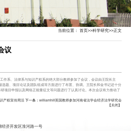
当前位置：
首页
>>
科学研究
>>
正文
作会议
及社会工作系、法律系与知识产权系的绝大部分教师参加了会议，会议由王院长主
申报选题、项目论证及团队组成等方面进行了布置、协调。王院长和金书记还十分
科研项目申报以及网络正能量征文等问题进行了认真讨论。本次会议有力推动了
知识产权宣传周活
下一条：
williamhill英国教师参加河南省法学会经济法学研究会
【
关闭
】
新郑市双湖经济开发区淮河路一号